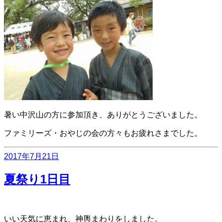
暑い中沢山の方に参加頂き、ありがとうございました。
ファミリーズ・おやじの会の方々もお疲れさまでした。
投
2017年7月21日
稿
日:
夏祭り1日目
いい天気に恵まれ、神輿まわりをしました。