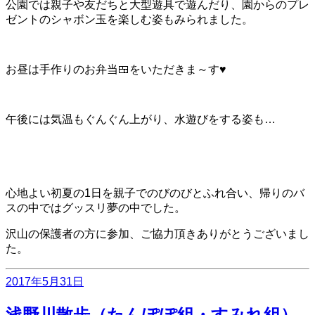
公園では親子や友だちと大型遊具で遊んだり、園からのプレ
ゼントのシャボン玉を楽しむ姿もみられました。
お昼は手作りのお弁当🍱をいただきま～す♥
午後には気温もぐんぐん上がり、水遊びをする姿も…
心地よい初夏の1日を親子でのびのびとふれ合い、帰りのバ
スの中ではグッスリ夢の中でした。
沢山の保護者の方に参加、ご協力頂きありがとうございまし
た。
投
2017年5月31日
稿
日:
浅野川散歩（たんぽぽ組・すみれ組）