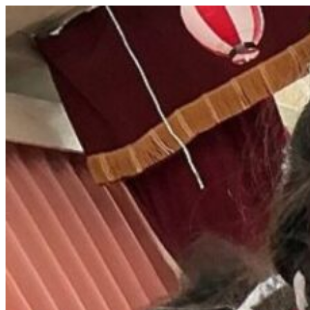
コ
ン
テ
ン
ツ
へ
ス
キ
ッ
プ