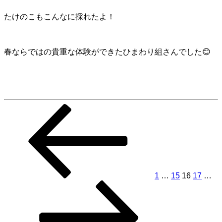
たけのこもこんなに採れたよ！
春ならではの貴重な体験ができたひまわり組さんでした😊
前
固
固
固
固
固
投
の
定
定
定
定
定
稿
ペ
ペ
ペ
ペ
ペ
ペ
ー
ー
ー
ー
ー
ー
の
ジ
ジ
ジ
ジ
ジ
ジ
ペ
ー
1
…
15
16
17
…
次
ジ
の
送
ペ
ー