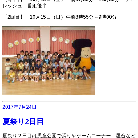
レッシュ 番組後半
【2回目】 10月15日（日）午前8時55分～9時00分
投
2017年7月24日
稿
日:
夏祭り2日目
夏祭り２日目は児童公園で踊りやゲームコーナー、屋台など