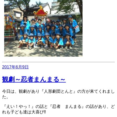
投
2017年6月9日
稿
日:
観劇～忍者まんまる～
今日は、観劇があり『人形劇団とんと』の方が来てくれまし
た。
『えい！やっ！』の話と『忍者 まんまる』の話があり、ど
れも子ども達は大喜び‼