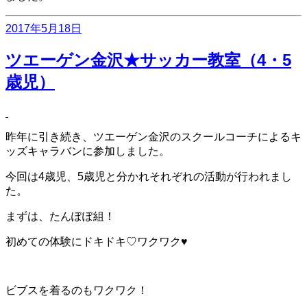
投
2017年5月18日
稿
日:
ツエーゲン金沢★サッカー教室（4・5
歳児）
昨年に引き続き、ツエーゲン金沢のスクールコーチによるキ
ッズキャラバンに参加しました。
今回は4歳児、5歳児と分かれそれぞれの活動が行われまし
た。
まずは、たんぽぽ組！
初めての体験にドキドキ♡ワクワク♥
ビブスを着るのもワクワク！