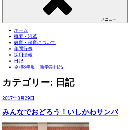
メニュー
ホーム
概要・沿革
教育・保育について
年間行事
採用情報
日記
令和8年度 新学期用品
カテゴリー:
日記
投
2017年8月29日
稿
日:
みんなでおどろう！いしかわサンバ