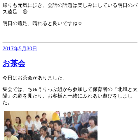
帰りも元気に歩き、会話の話題は楽しみにしている明日のバ
ス遠足！😆
明日の遠足、晴れると良いですね☆
投
2017年5月30日
稿
日:
お茶会
今日はお茶会がありました。
集会では、ちゅうりっぷ組から参加して保育者の『北風と太
陽』の劇を見たり、お客様と一緒にふれあい遊びをしまし
た。