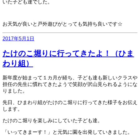
いた子ども達でした。
お天気が良いと戸外遊びがとっても気持ち良いです☆
投
2017年5月1日
稿
日:
たけのこ堀りに行ってきたよ！（ひま
わり組）
新年度が始まって１カ月が経ち、子ども達も新しいクラスや
担任の先生に慣れてきたようで笑顔が沢山見られるようにな
りました。
先日、ひまわり組がたけのこ堀りに行ってきた様子をお伝え
します。
たけのこ堀りを楽しみにしていた子ども達。
「いってきまーす！」と元気に園を出発していきました。