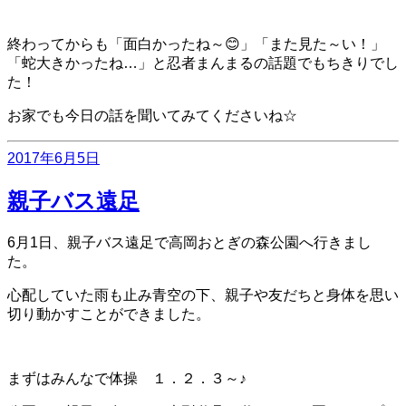
終わってからも「面白かったね～😊」「また見た～い！」
「蛇大きかったね…」と忍者まんまるの話題でもちきりでし
た！
お家でも今日の話を聞いてみてくださいね☆
投
2017年6月5日
稿
日:
親子バス遠足
6月1日、親子バス遠足で高岡おとぎの森公園へ行きまし
た。
心配していた雨も止み青空の下、親子や友だちと身体を思い
切り動かすことができました。
まずはみんなで体操 １．２．３～♪