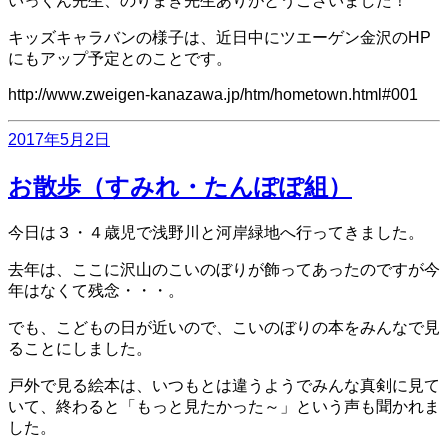
いっくん先生、のりまき先生ありがとうございました！
キッズキャラバンの様子は、近日中にツエーゲン金沢のHP
にもアップ予定とのことです。
http://www.zweigen-kanazawa.jp/htm/hometown.html#001
投
2017年5月2日
稿
日:
お散歩（すみれ・たんぽぽ組）
今日は３・４歳児で浅野川と河岸緑地へ行ってきました。
去年は、ここに沢山のこいのぼりが飾ってあったのですが今
年はなくて残念・・・。
でも、こどもの日が近いので、こいのぼりの本をみんなで見
ることにしました。
戸外で見る絵本は、いつもとは違うようでみんな真剣に見て
いて、終わると「もっと見たかった～」という声も聞かれま
した。