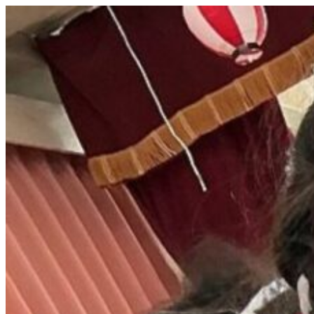
コ
ン
テ
ン
ツ
へ
ス
キ
ッ
プ