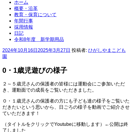
ホーム
概要・沿革
教育・保育について
年間行事
採用情報
日記
令和8年度 新学期用品
投
2024年10月16日
2025年3月27日
投稿者:
ひがしやまこども
稿
園
日:
0・1歳児遊びの様子
２～５歳児さんの保護者の皆様には運動会にご参加いただ
き、運動面での成長をご覧いただきました。
０・１歳児さんの保護者の方にも子ども達の様子をご覧いた
だきたいという思いから、日ごろの様子を動画でご紹介させ
ていただきます！
（タイトルをクリックでYoutubeに移動します）←公開は終
了しました