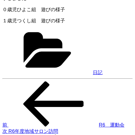
０歳児ひよこ組 遊びの様子
１歳児つくし組 遊びの様子
カ
テ
ゴ
リ
ー
日記
前
投
の
稿
投
稿
ナ
ビ
ゲ
前
R6 運動会
次
次
R6年度地域サロン訪問
ー