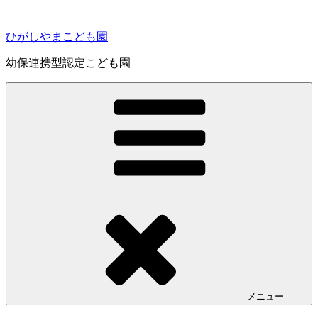
コ
ン
ひがしやまこども園
テ
ン
幼保連携型認定こども園
ツ
へ
ス
キ
ッ
プ
メニュー