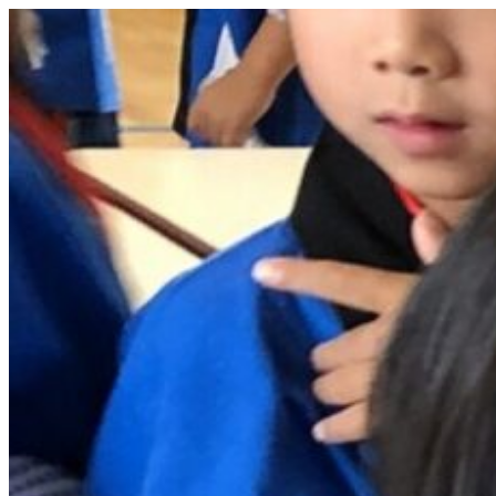
コ
ン
テ
ン
ツ
へ
ス
キ
ッ
プ