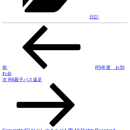
ー
日記
前
投
の
稿
投
稿
ナ
ビ
ゲ
前
R5年度 お別
れ会
ー
次
次
R6親子バス遠足
シ
の
投
ョ
稿
ン