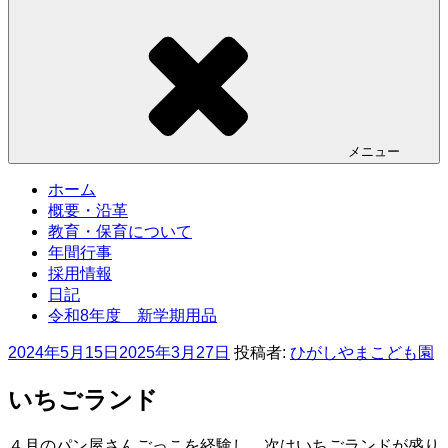
メニュー
ホーム
概要・沿革
教育・保育について
年間行事
採用情報
日記
令和8年度 新学期用品
投
2024年5月15日
2025年3月27日
投稿者:
ひがしやまこども園
稿
日:
いちごランド
４月のパン屋さんごっこを経験し、次はいちごランドが盛り