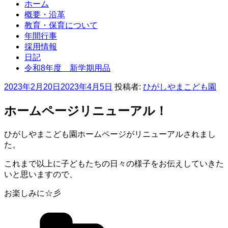
ホーム
概要・沿革
教育・保育について
年間行事
採用情報
日記
令和8年度 新学期用品
投
2023年2月20日
2023年4月5日
投稿者:
ひがしやまこども園
稿
日:
ホームページリニューアル！
ひがしやまこども園ホームページがリニューアルされまし
た。
これまで以上に子どもたちの日々の様子をお伝えしていきた
いと思いますので、
お楽しみに☆彡
カ
テ