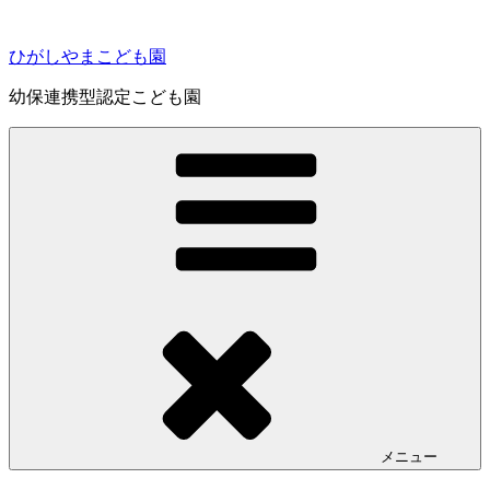
コ
ン
ひがしやまこども園
テ
ン
幼保連携型認定こども園
ツ
へ
ス
キ
ッ
プ
メニュー