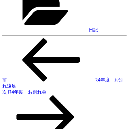
ゴ
リ
ー
日記
前
投
の
稿
投
稿
ナ
ビ
ゲ
前
R4年度 お別
れ遠足
ー
次
次
R4年度 お別れ会
シ
の
投
ョ
稿
ン