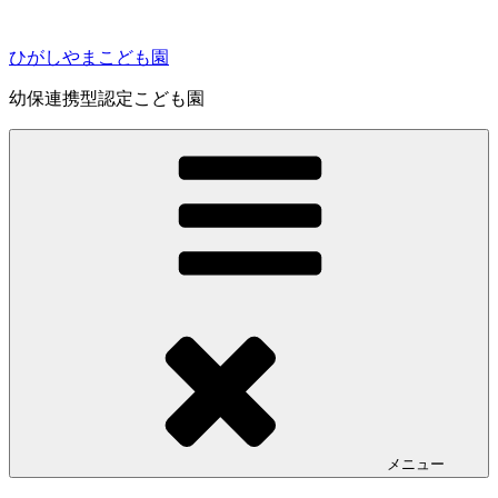
コ
ン
ひがしやまこども園
テ
ン
幼保連携型認定こども園
ツ
へ
ス
キ
ッ
プ
メニュー