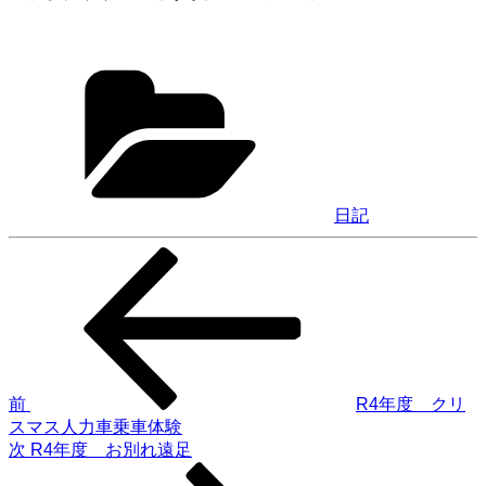
カ
テ
ゴ
リ
ー
日記
前
投
の
稿
投
稿
ナ
ビ
ゲ
前
R4年度 クリ
スマス人力車乗車体験
ー
次
次
R4年度 お別れ遠足
シ
の