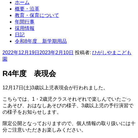
ホーム
概要・沿革
教育・保育について
年間行事
採用情報
日記
令和8年度 新学期用品
投
2022年12月19日
2023年2月10日
投稿者:
ひがしやまこども
稿
園
日:
R4年度 表現会
12月17日(土)3歳以上児表現会が行われました。
こちらでは、1・2歳児クラスそれぞれで楽しんでいたごっ
こあそび、おはなしあそびの様子、3歳以上児の予行演習で
の様子をお知らせします。
限定公開となっておりますので、個人情報の取り扱いには十
分ご注意いただきお楽しみください。