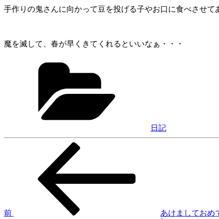
手作りの鬼さんに向かって豆を投げる子やお口に食べさせて
魔を滅して、春が早くきてくれるといいなぁ・・・
カ
テ
ゴ
リ
ー
日記
前
投
の
稿
投
稿
ナ
ビ
ゲ
前
あけましておめ