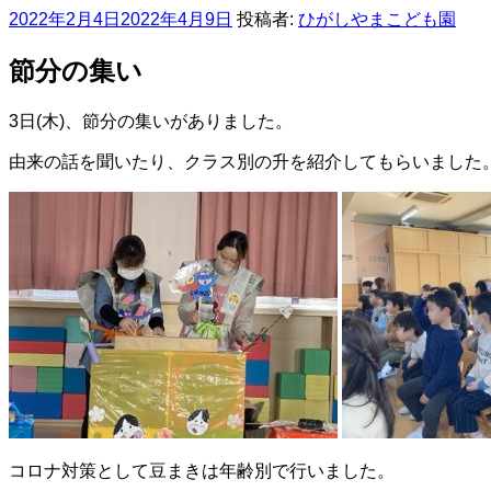
投
2022年2月4日
2022年4月9日
投稿者:
ひがしやまこども園
稿
日:
節分の集い
3日(木)、節分の集いがありました。
由来の話を聞いたり、クラス別の升を紹介してもらいました
コロナ対策として豆まきは年齢別で行いました。