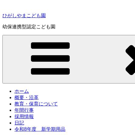
コ
ン
ひがしやまこども園
テ
ン
幼保連携型認定こども園
ツ
へ
ス
キ
ッ
プ
ホーム
概要・沿革
教育・保育について
年間行事
採用情報
日記
令和8年度 新学期用品