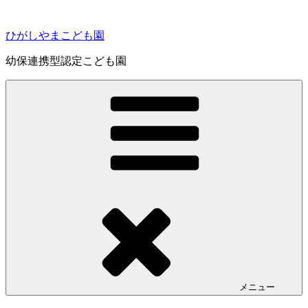
コ
ン
ひがしやまこども園
テ
ン
幼保連携型認定こども園
ツ
へ
ス
キ
ッ
プ
メニュー