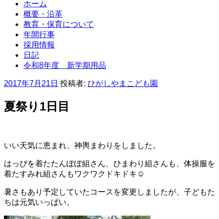
ホーム
概要・沿革
教育・保育について
年間行事
採用情報
日記
令和8年度 新学期用品
投
2017年7月21日
投稿者:
ひがしやまこども園
稿
日:
夏祭り1日目
いい天気に恵まれ、神輿まわりをしました。
はっぴを着たたんぽぽ組さん、ひまわり組さんも、体操服を
着たすみれ組さんもワクワクドキドキ☺
暑さもあり予定していたコースを変更しましたが、子どもた
ちは元気いっぱい。