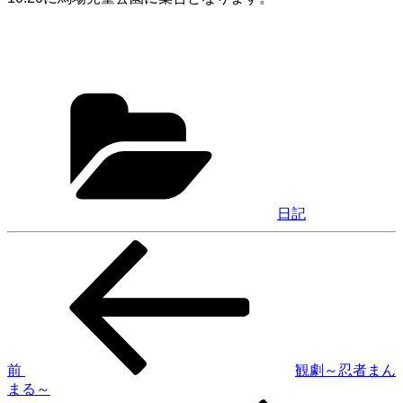
カ
テ
ゴ
リ
ー
日記
前
投
の
稿
投
稿
ナ
ビ
ゲ
前
観劇～忍者まん
まる～
ー