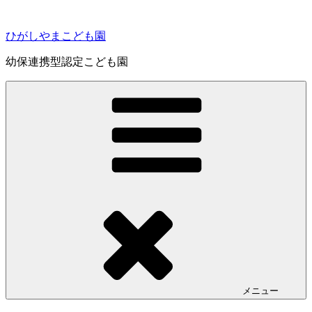
コ
ン
ひがしやまこども園
テ
ン
幼保連携型認定こども園
ツ
へ
ス
キ
ッ
プ
メニュー