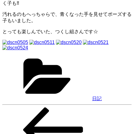
く子も‼
汚れるのもへっちゃらで、青くなった手を見せてポーズする
子もいました。
とっても楽しんでいた、つくし組さんです☆
カ
テ
ゴ
リ
ー
日記
前
投
の
稿
投
稿
ナ