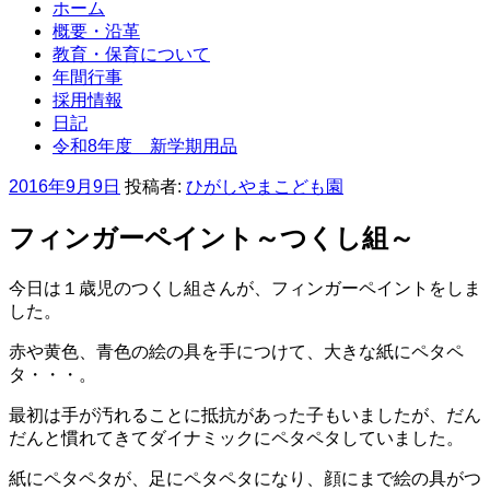
ホーム
概要・沿革
教育・保育について
年間行事
採用情報
日記
令和8年度 新学期用品
投
2016年9月9日
投稿者:
ひがしやまこども園
稿
日:
フィンガーペイント～つくし組～
今日は１歳児のつくし組さんが、フィンガーペイントをしま
した。
赤や黄色、青色の絵の具を手につけて、大きな紙にペタペ
タ・・・。
最初は手が汚れることに抵抗があった子もいましたが、だん
だんと慣れてきてダイナミックにペタペタしていました。
紙にペタペタが、足にペタペタになり、顔にまで絵の具がつ